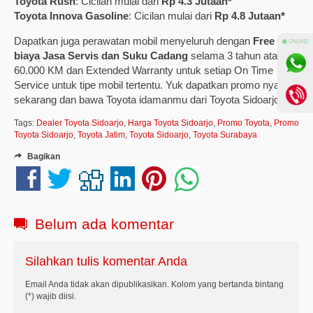
Toyota Rush
: Cicilan mulai dari
Rp 4.3 Jutaan*
Toyota Innova Gasoline
: Cicilan mulai dari
Rp 4.8 Jutaan*
Dapatkan juga perawatan mobil menyeluruh dengan
Free
⚫ ONLINE
biaya Jasa Servis dan Suku Cadang
selama 3 tahun atau
60.000 KM dan Extended Warranty untuk setiap On Time
Service untuk tipe mobil tertentu. Yuk dapatkan promo nya
sekarang dan bawa Toyota idamanmu dari Toyota Sidoarjo
Tags:
Dealer Toyota Sidoarjo
,
Harga Toyota Sidoarjo
,
Promo Toyota
,
Promo
Toyota Sidoarjo
,
Toyota Jatim
,
Toyota Sidoarjo
,
Toyota Surabaya
Bagikan
Belum ada komentar
Silahkan tulis komentar Anda
Email Anda tidak akan dipublikasikan. Kolom yang bertanda bintang
(*) wajib diisi.