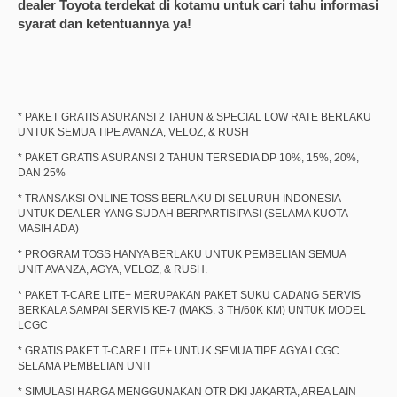
dealer Toyota terdekat di kotamu untuk cari tahu informasi
syarat dan ketentuannya ya!
* PAKET GRATIS ASURANSI 2 TAHUN & SPECIAL LOW RATE BERLAKU
UNTUK SEMUA TIPE AVANZA, VELOZ, & RUSH
* PAKET GRATIS ASURANSI 2 TAHUN TERSEDIA DP 10%, 15%, 20%,
DAN 25%
* TRANSAKSI ONLINE TOSS BERLAKU DI SELURUH INDONESIA
UNTUK DEALER YANG SUDAH BERPARTISIPASI (SELAMA KUOTA
MASIH ADA)
* PROGRAM TOSS HANYA BERLAKU UNTUK PEMBELIAN SEMUA
UNIT AVANZA, AGYA, VELOZ, & RUSH.
* PAKET T-CARE LITE+ MERUPAKAN PAKET SUKU CADANG SERVIS
BERKALA SAMPAI SERVIS KE-7 (MAKS. 3 TH/60K KM) UNTUK MODEL
LCGC
* GRATIS PAKET T-CARE LITE+ UNTUK SEMUA TIPE AGYA LCGC
SELAMA PEMBELIAN UNIT
* SIMULASI HARGA MENGGUNAKAN OTR DKI JAKARTA, AREA LAIN