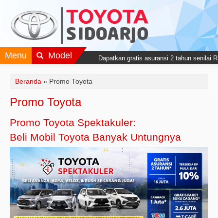
Menu
Model
Dapatkan gratis asuransi 2 tahun senilai 
Beranda
»
Promo Toyota
Promo Toyota
Promo Toyota Spektakuler:
Beli Mobil Toyota Banyak Untungnya