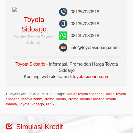
081357080918
Toyota
081357080918
Sidoarjo
081357080918
Dealer Resmi Toyota
Sidoarjo
info@toyotasidoarjo.com
Toyota Sidoarjo
- Informasi, Promo dan Harga Toyota
Sidoarjo
Kunjungi website kami di
toyotasidoarjo.com
Ditayangkan: 12 August 2023 | Tags:
Dealer Toyota Sidoarjo
,
Harga Toyota
Sidoarjo
,
innova zenix
,
Promo Toyota
,
Promo Toyota Sidoarjo
,
toyota
innova
,
Toyota Sidoarjo
,
zenix
Simulasi Kredit