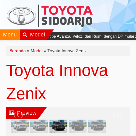
Menu
Model
uta, Berlaku untuk semua tipe Avanza, Veloz, dan Rush, dengan DP mulai 10
Beranda
»
Model
» Toyota Innova Zenix
Toyota Innova
Zenix
Preview