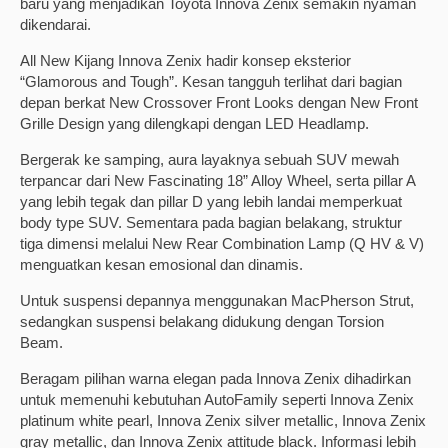
baru yang menjadikan Toyota Innova Zenix semakin nyaman
dikendarai.
All New Kijang Innova Zenix hadir konsep eksterior
“Glamorous and Tough”. Kesan tangguh terlihat dari bagian
depan berkat New Crossover Front Looks dengan New Front
Grille Design yang dilengkapi dengan LED Headlamp.
Bergerak ke samping, aura layaknya sebuah SUV mewah
terpancar dari New Fascinating 18” Alloy Wheel, serta pillar A
yang lebih tegak dan pillar D yang lebih landai memperkuat
body type SUV. Sementara pada bagian belakang, struktur
tiga dimensi melalui New Rear Combination Lamp (Q HV & V)
menguatkan kesan emosional dan dinamis.
Untuk suspensi depannya menggunakan MacPherson Strut,
sedangkan suspensi belakang didukung dengan Torsion
Beam.
Beragam pilihan warna elegan pada Innova Zenix dihadirkan
untuk memenuhi kebutuhan AutoFamily seperti Innova Zenix
platinum white pearl, Innova Zenix silver metallic, Innova Zenix
gray metallic, dan Innova Zenix attitude black. Informasi lebih